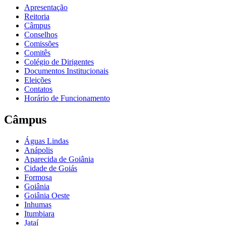
Apresentação
Reitoria
Câmpus
Conselhos
Comissões
Comitês
Colégio de Dirigentes
Documentos Institucionais
Eleições
Contatos
Horário de Funcionamento
Câmpus
Águas Lindas
Anápolis
Aparecida de Goiânia
Cidade de Goiás
Formosa
Goiânia
Goiânia Oeste
Inhumas
Itumbiara
Jataí