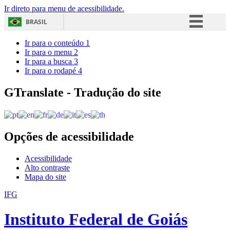
Ir direto para menu de acessibilidade.
BRASIL
Simplifique!
Ir para o conteúdo
1
Ir para o menu
2
Comunica BR
Ir para a busca
3
Ir para o rodapé
4
Participe
Acesso à informação
GTranslate - Tradução do site
Legislação
Canais
Opções de acessibilidade
Acessibilidade
Alto contraste
Mapa do site
IFG
Instituto Federal de Goiás