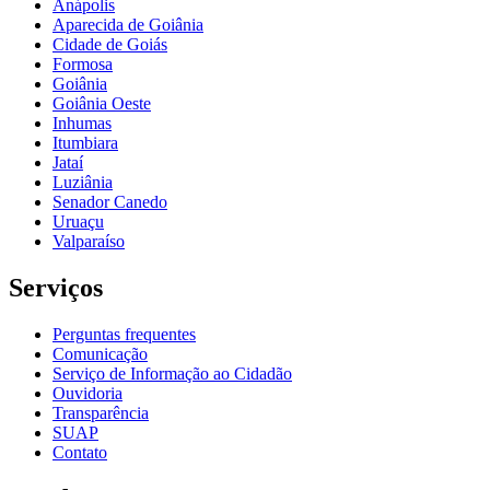
Anápolis
Aparecida de Goiânia
Cidade de Goiás
Formosa
Goiânia
Goiânia Oeste
Inhumas
Itumbiara
Jataí
Luziânia
Senador Canedo
Uruaçu
Valparaíso
Serviços
Perguntas frequentes
Comunicação
Serviço de Informação ao Cidadão
Ouvidoria
Transparência
SUAP
Contato