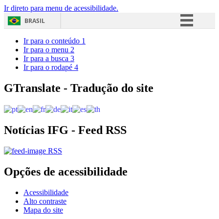
Ir direto para menu de acessibilidade.
BRASIL
Simplifique!
Ir para o conteúdo
1
Ir para o menu
2
Comunica BR
Ir para a busca
3
Ir para o rodapé
4
Participe
Acesso à informação
GTranslate - Tradução do site
Legislação
Canais
Notícias IFG - Feed RSS
RSS
Opções de acessibilidade
Acessibilidade
Alto contraste
Mapa do site