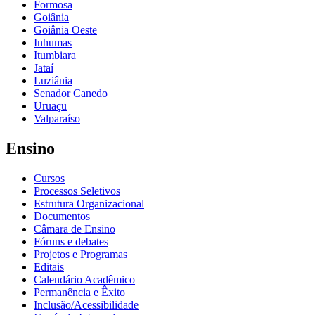
Formosa
Goiânia
Goiânia Oeste
Inhumas
Itumbiara
Jataí
Luziânia
Senador Canedo
Uruaçu
Valparaíso
Ensino
Cursos
Processos Seletivos
Estrutura Organizacional
Documentos
Câmara de Ensino
Fóruns e debates
Projetos e Programas
Editais
Calendário Acadêmico
Permanência e Êxito
Inclusão/Acessibilidade