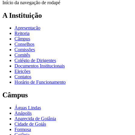
Início da navegação de rodapé
A Instituição
Apresentação
Reitoria
Câmpus
Conselhos
Comissões
Comitês
Colégio de Dirigentes
Documentos Institucionais
Eleições
Contatos
Horário de Funcionamento
Câmpus
Águas Lindas
Anápolis
Aparecida de Goiânia
Cidade de Goiás
Formosa
Goiânia