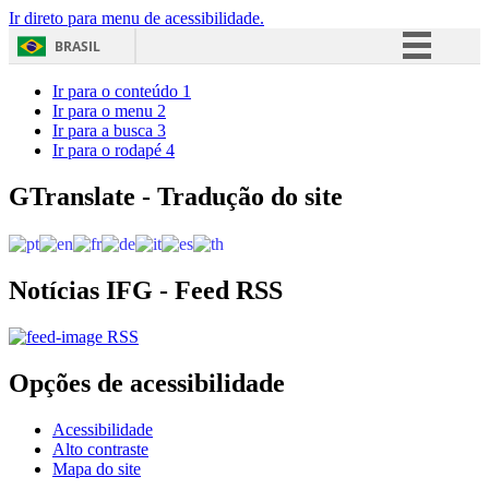
Ir direto para menu de acessibilidade.
BRASIL
Simplifique!
Ir para o conteúdo
1
Ir para o menu
2
Comunica BR
Ir para a busca
3
Ir para o rodapé
4
Participe
Acesso à informação
GTranslate - Tradução do site
Legislação
Canais
Notícias IFG - Feed RSS
RSS
Opções de acessibilidade
Acessibilidade
Alto contraste
Mapa do site