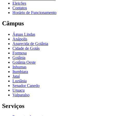
Eleições
Contatos
Horário de Funcionamento
Câmpus
Águas Lindas
Anápolis
Aparecida de Goiânia
Cidade de Goiás
Formosa
Goiânia
Goiânia Oeste
Inhumas
Itumbiara
Jataí
Luziânia
Senador Canedo
Uruaçu
Valparaíso
Serviços