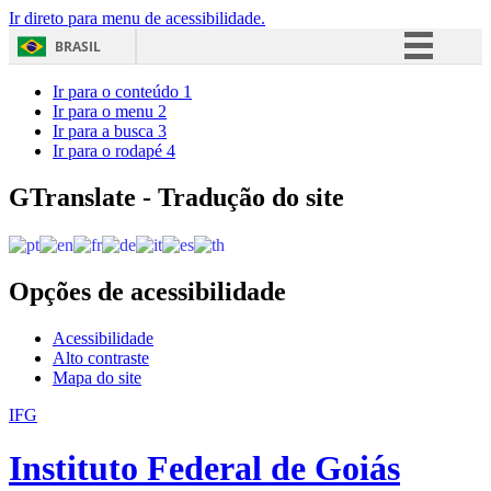
Ir direto para menu de acessibilidade.
BRASIL
Simplifique!
Ir para o conteúdo
1
Ir para o menu
2
Comunica BR
Ir para a busca
3
Ir para o rodapé
4
Participe
Acesso à informação
GTranslate - Tradução do site
Legislação
Canais
Opções de acessibilidade
Acessibilidade
Alto contraste
Mapa do site
IFG
Instituto Federal de Goiás