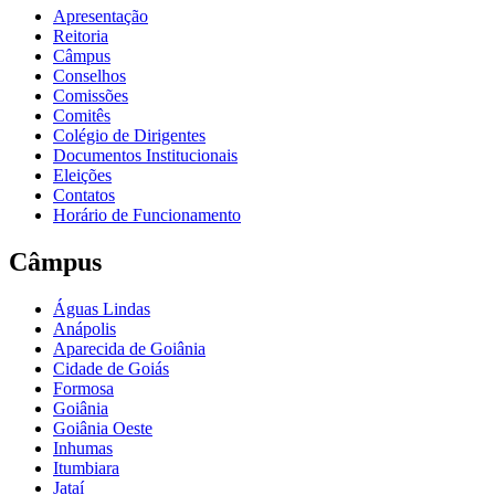
Apresentação
Reitoria
Câmpus
Conselhos
Comissões
Comitês
Colégio de Dirigentes
Documentos Institucionais
Eleições
Contatos
Horário de Funcionamento
Câmpus
Águas Lindas
Anápolis
Aparecida de Goiânia
Cidade de Goiás
Formosa
Goiânia
Goiânia Oeste
Inhumas
Itumbiara
Jataí