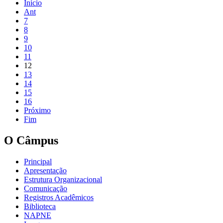
Início
Ant
7
8
9
10
11
12
13
14
15
16
Próximo
Fim
O Câmpus
Principal
Apresentação
Estrutura Organizacional
Comunicação
Registros Acadêmicos
Biblioteca
NAPNE