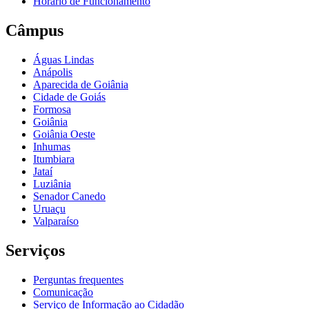
Horário de Funcionamento
Câmpus
Águas Lindas
Anápolis
Aparecida de Goiânia
Cidade de Goiás
Formosa
Goiânia
Goiânia Oeste
Inhumas
Itumbiara
Jataí
Luziânia
Senador Canedo
Uruaçu
Valparaíso
Serviços
Perguntas frequentes
Comunicação
Serviço de Informação ao Cidadão