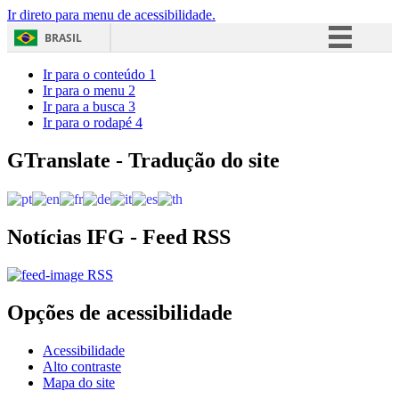
Ir direto para menu de acessibilidade.
BRASIL
Simplifique!
Ir para o conteúdo
1
Ir para o menu
2
Comunica BR
Ir para a busca
3
Ir para o rodapé
4
Participe
Acesso à informação
GTranslate - Tradução do site
Legislação
Canais
Notícias IFG - Feed RSS
RSS
Opções de acessibilidade
Acessibilidade
Alto contraste
Mapa do site