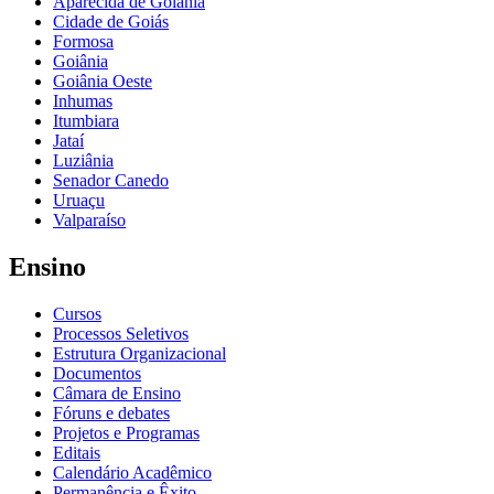
Aparecida de Goiânia
Cidade de Goiás
Formosa
Goiânia
Goiânia Oeste
Inhumas
Itumbiara
Jataí
Luziânia
Senador Canedo
Uruaçu
Valparaíso
Ensino
Cursos
Processos Seletivos
Estrutura Organizacional
Documentos
Câmara de Ensino
Fóruns e debates
Projetos e Programas
Editais
Calendário Acadêmico
Permanência e Êxito