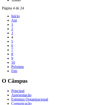
10h46
Página 4 de 24
Início
Ant
1
2
3
4
5
6
7
8
9
10
Próximo
Fim
O Câmpus
Principal
Apresentação
Estrutura Organizacional
Comunicação