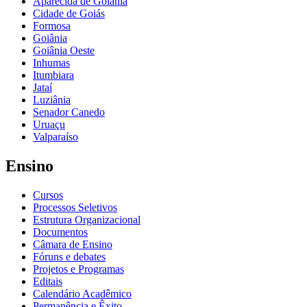
Aparecida de Goiânia
Cidade de Goiás
Formosa
Goiânia
Goiânia Oeste
Inhumas
Itumbiara
Jataí
Luziânia
Senador Canedo
Uruaçu
Valparaíso
Ensino
Cursos
Processos Seletivos
Estrutura Organizacional
Documentos
Câmara de Ensino
Fóruns e debates
Projetos e Programas
Editais
Calendário Acadêmico
Permanência e Êxito