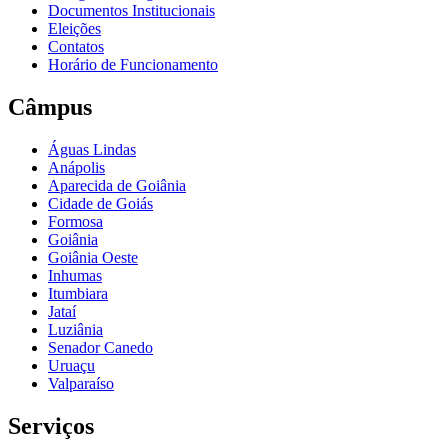
Documentos Institucionais
Eleições
Contatos
Horário de Funcionamento
Câmpus
Águas Lindas
Anápolis
Aparecida de Goiânia
Cidade de Goiás
Formosa
Goiânia
Goiânia Oeste
Inhumas
Itumbiara
Jataí
Luziânia
Senador Canedo
Uruaçu
Valparaíso
Serviços