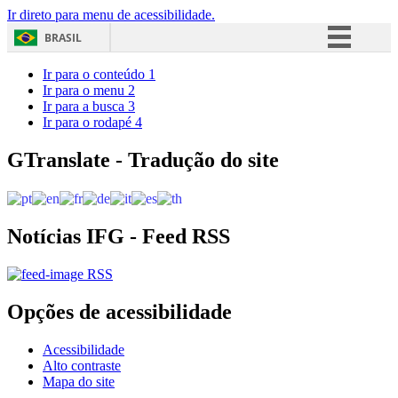
Ir direto para menu de acessibilidade.
BRASIL
Simplifique!
Ir para o conteúdo
1
Ir para o menu
2
Comunica BR
Ir para a busca
3
Ir para o rodapé
4
Participe
Acesso à informação
GTranslate - Tradução do site
Legislação
Canais
Notícias IFG - Feed RSS
RSS
Opções de acessibilidade
Acessibilidade
Alto contraste
Mapa do site