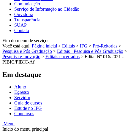
Comunicação
Serviço de Informação ao Cidadão
Ouvidoria
Transparência
SUAP
Contato
Fim do menu de serviços
Você está aqui:
Página inicial
>
Editais
>
IFG
>
Pró-Reitorias
>
Pesquisa e Pós-Graduação
>
Editais - Pesquisa e Pós-Graduação
>
Pesquisa e Inovação
>
Editais encerrados
>
Edital Nº 016/2021 -
PIBIC/PIBIC-Af
Em destaque
Aluno
Egresso
Servidor
Guia de cursos
Estude no IFG
Concursos
Menu
Início do menu principal