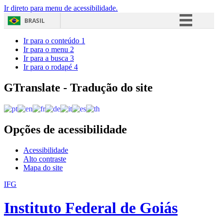
Ir direto para menu de acessibilidade.
BRASIL
Simplifique!
Ir para o conteúdo
1
Ir para o menu
2
Comunica BR
Ir para a busca
3
Ir para o rodapé
4
Participe
Acesso à informação
GTranslate - Tradução do site
Legislação
Canais
Opções de acessibilidade
Acessibilidade
Alto contraste
Mapa do site
IFG
Instituto Federal de Goiás