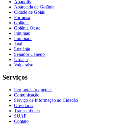
Anápolis
Aparecida de Goiânia
Cidade de Goiás
Formosa
Goiânia
Goiânia Oeste
Inhumas
Itumbiara
Jataí
Luziânia
Senador Canedo
Uruaçu
Valparaíso
Serviços
Perguntas frequentes
Comunicação
Serviço de Informação ao Cidadão
Ouvidoria
Transparência
SUAP
Contato