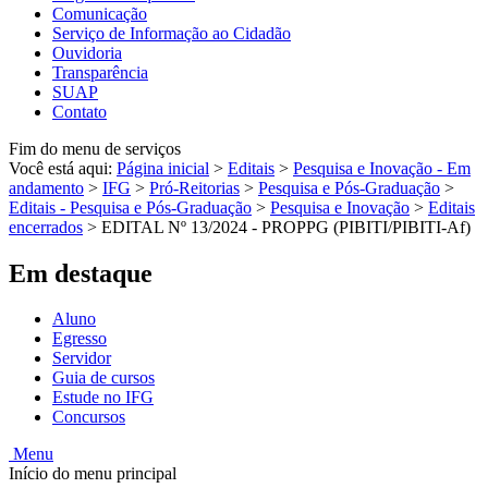
Comunicação
Serviço de Informação ao Cidadão
Ouvidoria
Transparência
SUAP
Contato
Fim do menu de serviços
Você está aqui:
Página inicial
>
Editais
>
Pesquisa e Inovação - Em
andamento
>
IFG
>
Pró-Reitorias
>
Pesquisa e Pós-Graduação
>
Editais - Pesquisa e Pós-Graduação
>
Pesquisa e Inovação
>
Editais
encerrados
>
EDITAL Nº 13/2024 - PROPPG (PIBITI/PIBITI-Af)
Em destaque
Aluno
Egresso
Servidor
Guia de cursos
Estude no IFG
Concursos
Menu
Início do menu principal