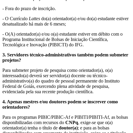
- Fora do prazo de inscrição.
- O Currículo
Lattes
do(a) orientador(a) e/ou do(a) estudante estiver
desatualizado há mais de 6 meses;
- O(A) orientador(a) e/ou o(a) estudante estiver em débito com o
Programa Institucional de Bolsas de Iniciação Científica,
Tecnológica e Inovação (PIBICTI) do IFG.
3. Servidores técnico-administrativos também podem submeter
projetos?
Para submeter projeto de pesquisa como orientador(a), o(a)
interessado(a) deverá ser servidor(a) docente ou técnico-
administrativo(a) do quadro de pessoal permanente do Instituto
Federal de Goiás, exercendo plena atividade de pesquisa,
evidenciada pela sua recente produção científica.
4. Apenas mestres e/ou doutores podem se inscrever como
orientadores?
Para os programas PIBIC/PIBIC-Af e PIBITI/PIBITI-Af, as bolsas
disponibilizadas com recursos do
CNPq
, exige-se que o(a)
orientador(a) tenha o título de
doutor(a)
; e para as bolsas