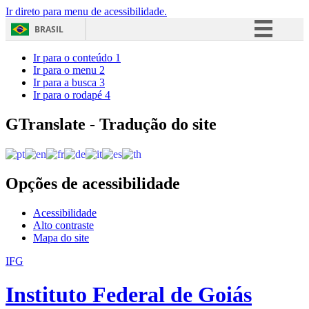
Ir direto para menu de acessibilidade.
BRASIL
Simplifique!
Ir para o conteúdo
1
Ir para o menu
2
Comunica BR
Ir para a busca
3
Ir para o rodapé
4
Participe
Acesso à informação
GTranslate - Tradução do site
Legislação
Canais
Opções de acessibilidade
Acessibilidade
Alto contraste
Mapa do site
IFG
Instituto Federal de Goiás