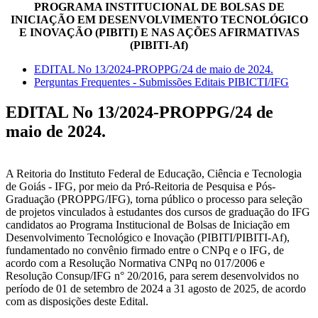
PROGRAMA INSTITUCIONAL DE BOLSAS DE
INICIAÇÃO EM DESENVOLVIMENTO TECNOLÓGICO
E INOVAÇÃO (PIBITI) E NAS AÇÕES AFIRMATIVAS
(PIBITI-Af)
EDITAL No 13/2024-PROPPG/24 de maio de 2024.
Perguntas Frequentes - Submissões Editais PIBICTI/IFG
EDITAL No 13/2024-PROPPG/24 de
maio de 2024.
A Reitoria do Instituto Federal de Educação, Ciência e Tecnologia
de Goiás - IFG, por meio da Pró-Reitoria de Pesquisa e Pós-
Graduação (PROPPG/IFG), torna público o processo para seleção
de projetos vinculados à estudantes dos cursos de graduação do IFG
candidatos ao Programa Institucional de Bolsas de Iniciação em
Desenvolvimento Tecnológico e Inovação (PIBITI/PIBITI-Af),
fundamentado no convênio firmado entre o CNPq e o IFG, de
acordo com a Resolução Normativa CNPq no 017/2006 e
Resolução Consup/IFG n° 20/2016, para serem desenvolvidos no
período de 01 de setembro de 2024 a 31 agosto de 2025, de acordo
com as disposições deste Edital.