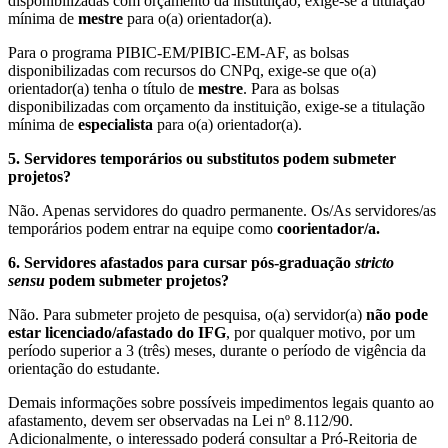
disponibilizadas com orçamento da instituição, exige-se a titulação
mínima de
mestre
para o(a) orientador(a).
Para o programa PIBIC-EM/PIBIC-EM-AF, as bolsas
disponibilizadas com recursos do CNPq, exige-se que o(a)
orientador(a) tenha o título de
mestre
. Para as bolsas
disponibilizadas com orçamento da instituição, exige-se a titulação
mínima de
especialista
para o(a) orientador(a).
5. Servidores temporários ou substitutos podem submeter
projetos?
Não. Apenas servidores do quadro permanente. Os/As servidores/as
temporários podem entrar na equipe como
coorientador/a.
6. Servidores afastados para cursar pós-graduação
stricto
sensu
podem submeter projetos?
Não. Para submeter projeto de pesquisa, o(a) servidor(a)
não pode
estar licenciado/afastado do IFG
, por qualquer motivo, por um
período superior a 3 (três) meses, durante o período de vigência da
orientação do estudante.
Demais informações sobre possíveis impedimentos legais quanto ao
afastamento, devem ser observadas na Lei nº 8.112/90.
Adicionalmente, o interessado poderá consultar a Pró-Reitoria de