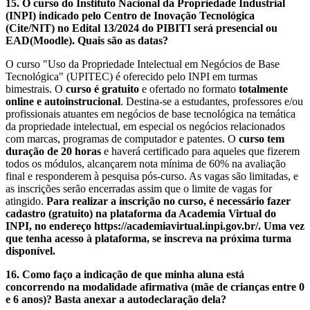
15. O curso do Instituto Nacional da Propriedade Industrial
(INPI) indicado pelo Centro de Inovação Tecnológica
(Cite/NIT) no Edital 13/2024 do PIBITI será presencial ou
EAD(Moodle). Quais são as datas?
O curso "Uso da Propriedade Intelectual em Negócios de Base
Tecnológica" (UPITEC) é oferecido pelo INPI em turmas
bimestrais. O
curso é gratuito
e ofertado no formato
totalmente
online e autoinstrucional
. Destina-se a estudantes, professores e/ou
profissionais atuantes em negócios de base tecnológica na temática
da propriedade intelectual, em especial os negócios relacionados
com marcas, programas de computador e patentes. O
curso tem
duração de 20 horas
e haverá certificado para aqueles que fizerem
todos os módulos, alcançarem nota mínima de 60% na avaliação
final e responderem à pesquisa pós-curso. As vagas são limitadas, e
as inscrições serão encerradas assim que o limite de vagas for
atingido.
Para realizar a inscrição no curso, é necessário fazer
cadastro (gratuito) na plataforma da Academia Virtual do
INPI, no endereço https://academiavirtual.inpi.gov.br/. Uma vez
que tenha acesso à plataforma, se inscreva na próxima turma
disponível.
16. Como faço a indicação de que minha aluna está
concorrendo na modalidade afirmativa (mãe de crianças entre 0
e 6 anos)? Basta anexar a autodeclaração dela?