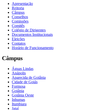
Apresentação
Reitoria
Câmpus
Conselhos
Comissões
Comitês
Colégio de Dirigentes
Documentos Institucionais
Eleições
Contatos
Horário de Funcionamento
Câmpus
Águas Lindas
Anápolis
Aparecida de Goiânia
Cidade de Goiás
Formosa
Goiânia
Goiânia Oeste
Inhumas
Itumbiara
Jataí