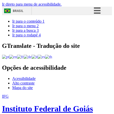
Ir direto para menu de acessibilidade.
BRASIL
Simplifique!
Ir para o conteúdo
1
Ir para o menu
2
Comunica BR
Ir para a busca
3
Ir para o rodapé
4
Participe
Acesso à informação
GTranslate - Tradução do site
Legislação
Canais
Opções de acessibilidade
Acessibilidade
Alto contraste
Mapa do site
IFG
Instituto Federal de Goiás