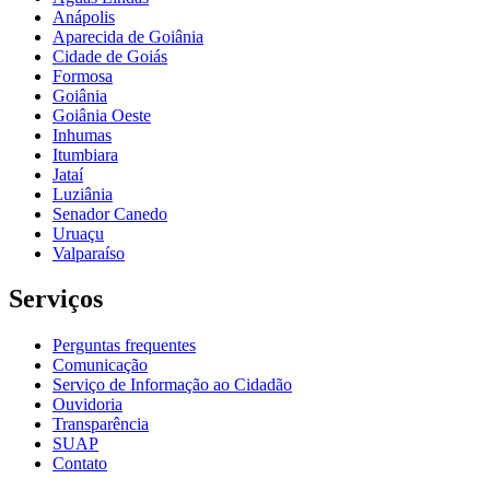
Anápolis
Aparecida de Goiânia
Cidade de Goiás
Formosa
Goiânia
Goiânia Oeste
Inhumas
Itumbiara
Jataí
Luziânia
Senador Canedo
Uruaçu
Valparaíso
Serviços
Perguntas frequentes
Comunicação
Serviço de Informação ao Cidadão
Ouvidoria
Transparência
SUAP
Contato