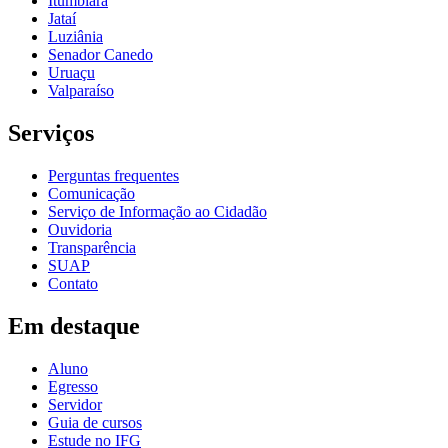
Itumbiara
Jataí
Luziânia
Senador Canedo
Uruaçu
Valparaíso
Serviços
Perguntas frequentes
Comunicação
Serviço de Informação ao Cidadão
Ouvidoria
Transparência
SUAP
Contato
Em destaque
Aluno
Egresso
Servidor
Guia de cursos
Estude no IFG