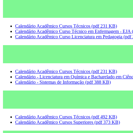
Calendário Acadêmico Cursos Técnicos (pdf 231 KB)
Calendário Acadêmico Curso Técnico em Enfermagem - EJA 
Calendário Acadêmico Curso Licenciatura em Pedagogia (pdf
Calendário Acadêmico Cursos Técnicos (pdf 231 KB)
Calendário - Licenciatura em Química e Bacharelado em Ciênc
Calendário - Sistemas de Informação (pdf 388 KB)
Calendário Acadêmico Cursos Técnicos (pdf 492 KB)
Calendário Acadêmico Cursos Superiores (pdf 373 KB)