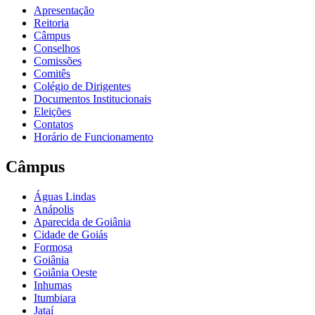
Apresentação
Reitoria
Câmpus
Conselhos
Comissões
Comitês
Colégio de Dirigentes
Documentos Institucionais
Eleições
Contatos
Horário de Funcionamento
Câmpus
Águas Lindas
Anápolis
Aparecida de Goiânia
Cidade de Goiás
Formosa
Goiânia
Goiânia Oeste
Inhumas
Itumbiara
Jataí