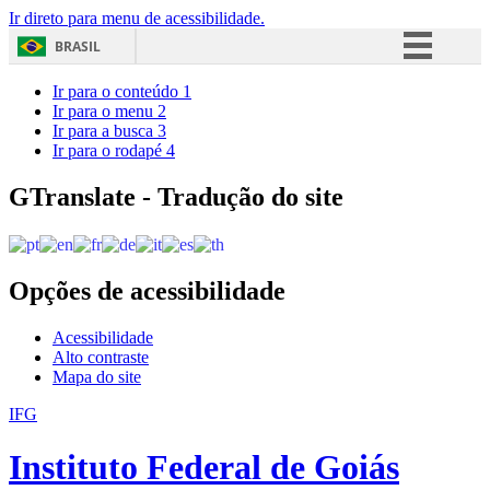
Ir direto para menu de acessibilidade.
BRASIL
Simplifique!
Ir para o conteúdo
1
Ir para o menu
2
Comunica BR
Ir para a busca
3
Ir para o rodapé
4
Participe
Acesso à informação
GTranslate - Tradução do site
Legislação
Canais
Opções de acessibilidade
Acessibilidade
Alto contraste
Mapa do site
IFG
Instituto Federal de Goiás