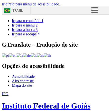
Ir direto para menu de acessibilidade.
BRASIL
Simplifique!
Ir para o conteúdo
1
Ir para o menu
2
Comunica BR
Ir para a busca
3
Ir para o rodapé
4
Participe
Acesso à informação
GTranslate - Tradução do site
Legislação
Canais
Opções de acessibilidade
Acessibilidade
Alto contraste
Mapa do site
IFG
Instituto Federal de Goiás