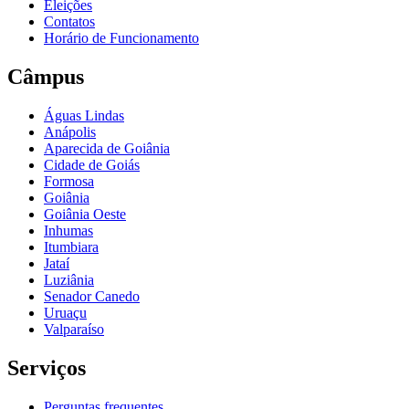
Eleições
Contatos
Horário de Funcionamento
Câmpus
Águas Lindas
Anápolis
Aparecida de Goiânia
Cidade de Goiás
Formosa
Goiânia
Goiânia Oeste
Inhumas
Itumbiara
Jataí
Luziânia
Senador Canedo
Uruaçu
Valparaíso
Serviços
Perguntas frequentes