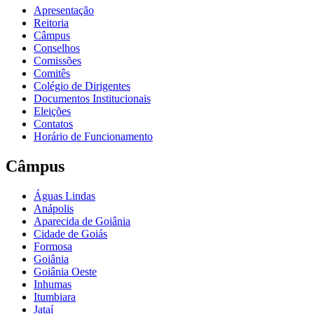
Apresentação
Reitoria
Câmpus
Conselhos
Comissões
Comitês
Colégio de Dirigentes
Documentos Institucionais
Eleições
Contatos
Horário de Funcionamento
Câmpus
Águas Lindas
Anápolis
Aparecida de Goiânia
Cidade de Goiás
Formosa
Goiânia
Goiânia Oeste
Inhumas
Itumbiara
Jataí