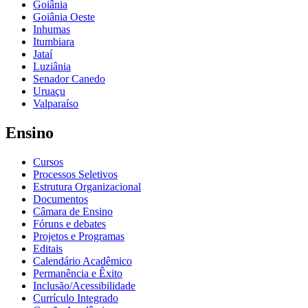
Goiânia
Goiânia Oeste
Inhumas
Itumbiara
Jataí
Luziânia
Senador Canedo
Uruaçu
Valparaíso
Ensino
Cursos
Processos Seletivos
Estrutura Organizacional
Documentos
Câmara de Ensino
Fóruns e debates
Projetos e Programas
Editais
Calendário Acadêmico
Permanência e Êxito
Inclusão/Acessibilidade
Currículo Integrado