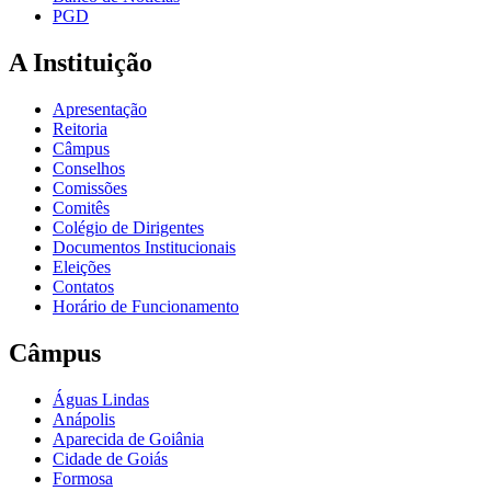
PGD
A Instituição
Apresentação
Reitoria
Câmpus
Conselhos
Comissões
Comitês
Colégio de Dirigentes
Documentos Institucionais
Eleições
Contatos
Horário de Funcionamento
Câmpus
Águas Lindas
Anápolis
Aparecida de Goiânia
Cidade de Goiás
Formosa