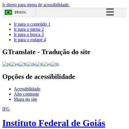
Ir direto para menu de acessibilidade.
BRASIL
Simplifique!
Ir para o conteúdo
1
Ir para o menu
2
Comunica BR
Ir para a busca
3
Ir para o rodapé
4
Participe
Acesso à informação
GTranslate - Tradução do site
Legislação
Canais
Opções de acessibilidade
Acessibilidade
Alto contraste
Mapa do site
IFG
Instituto Federal de Goiás