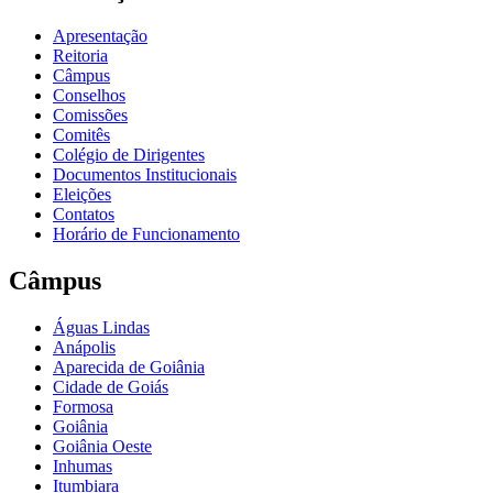
Apresentação
Reitoria
Câmpus
Conselhos
Comissões
Comitês
Colégio de Dirigentes
Documentos Institucionais
Eleições
Contatos
Horário de Funcionamento
Câmpus
Águas Lindas
Anápolis
Aparecida de Goiânia
Cidade de Goiás
Formosa
Goiânia
Goiânia Oeste
Inhumas
Itumbiara