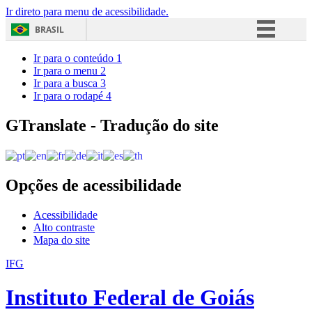
Ir direto para menu de acessibilidade.
BRASIL
Simplifique!
Ir para o conteúdo
1
Ir para o menu
2
Comunica BR
Ir para a busca
3
Ir para o rodapé
4
Participe
Acesso à informação
GTranslate - Tradução do site
Legislação
Canais
Opções de acessibilidade
Acessibilidade
Alto contraste
Mapa do site
IFG
Instituto Federal de Goiás