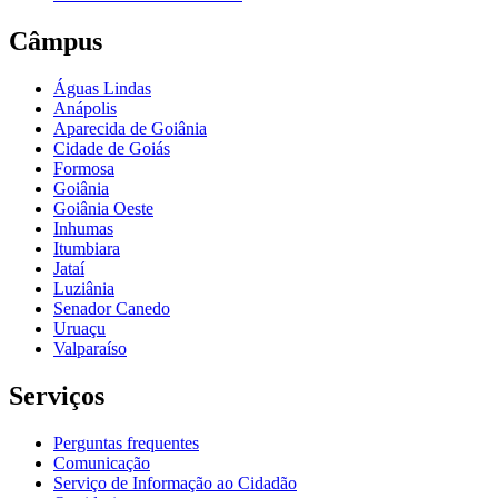
Câmpus
Águas Lindas
Anápolis
Aparecida de Goiânia
Cidade de Goiás
Formosa
Goiânia
Goiânia Oeste
Inhumas
Itumbiara
Jataí
Luziânia
Senador Canedo
Uruaçu
Valparaíso
Serviços
Perguntas frequentes
Comunicação
Serviço de Informação ao Cidadão