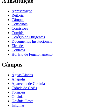
A Instituição
Apresentação
Reitoria
Câmpus
Conselhos
Comissões
Comitês
Colégio de Dirigentes
Documentos Institucionais
Eleições
Contatos
Horário de Funcionamento
Câmpus
Águas Lindas
Anápolis
Aparecida de Goiânia
Cidade de Goiás
Formosa
Goiânia
Goiânia Oeste
Inhumas