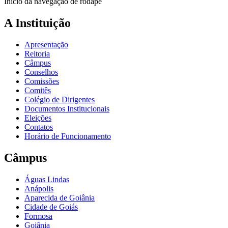
Início da navegação de rodapé
A Instituição
Apresentação
Reitoria
Câmpus
Conselhos
Comissões
Comitês
Colégio de Dirigentes
Documentos Institucionais
Eleições
Contatos
Horário de Funcionamento
Câmpus
Águas Lindas
Anápolis
Aparecida de Goiânia
Cidade de Goiás
Formosa
Goiânia