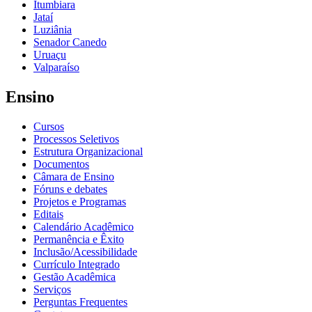
Itumbiara
Jataí
Luziânia
Senador Canedo
Uruaçu
Valparaíso
Ensino
Cursos
Processos Seletivos
Estrutura Organizacional
Documentos
Câmara de Ensino
Fóruns e debates
Projetos e Programas
Editais
Calendário Acadêmico
Permanência e Êxito
Inclusão/Acessibilidade
Currículo Integrado
Gestão Acadêmica
Serviços
Perguntas Frequentes