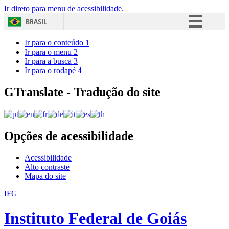
Ir direto para menu de acessibilidade.
BRASIL
Simplifique!
Ir para o conteúdo
1
Ir para o menu
2
Comunica BR
Ir para a busca
3
Ir para o rodapé
4
Participe
Acesso à informação
GTranslate - Tradução do site
Legislação
Canais
Opções de acessibilidade
Acessibilidade
Alto contraste
Mapa do site
IFG
Instituto Federal de Goiás