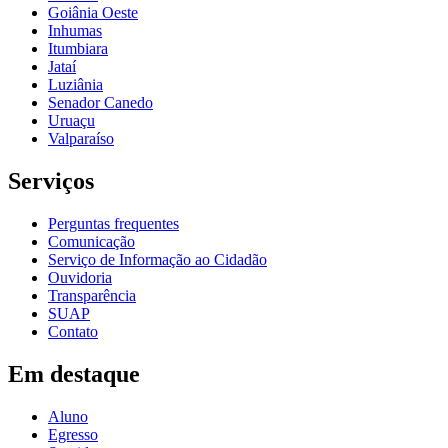
Goiânia Oeste
Inhumas
Itumbiara
Jataí
Luziânia
Senador Canedo
Uruaçu
Valparaíso
Serviços
Perguntas frequentes
Comunicação
Serviço de Informação ao Cidadão
Ouvidoria
Transparência
SUAP
Contato
Em destaque
Aluno
Egresso