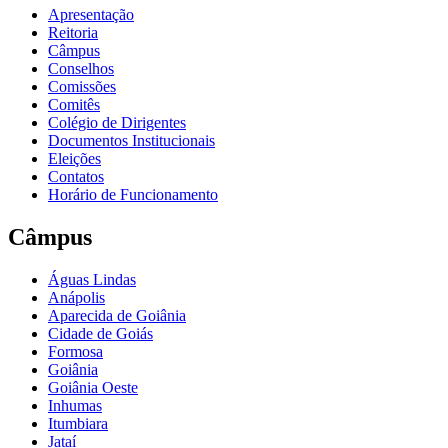
Apresentação
Reitoria
Câmpus
Conselhos
Comissões
Comitês
Colégio de Dirigentes
Documentos Institucionais
Eleições
Contatos
Horário de Funcionamento
Câmpus
Águas Lindas
Anápolis
Aparecida de Goiânia
Cidade de Goiás
Formosa
Goiânia
Goiânia Oeste
Inhumas
Itumbiara
Jataí