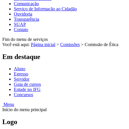
Comunicação
Serviço de Informação ao Cidadão
Ouvidoria
Transparência
SUAP
Contato
Fim do menu de serviços
Você está aqui:
Página inicial
>
Comissões
>
Comissão de Ética
Em destaque
Aluno
Egresso
Servidor
Guia de cursos
Estude no IFG
Concursos
Menu
Início do menu principal
Logo