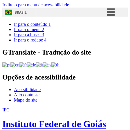
Ir direto para menu de acessibilidade.
BRASIL
Simplifique!
Ir para o conteúdo
1
Ir para o menu
2
Comunica BR
Ir para a busca
3
Ir para o rodapé
4
Participe
Acesso à informação
GTranslate - Tradução do site
Legislação
Canais
Opções de acessibilidade
Acessibilidade
Alto contraste
Mapa do site
IFG
Instituto Federal de Goiás