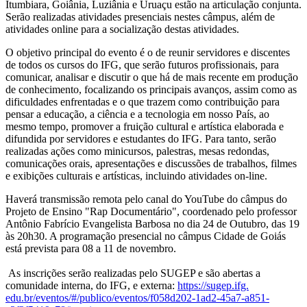
Itumbiara, Goiânia, Luziânia e Uruaçu estão na articulação conjunta.
Serão realizadas atividades presenciais nestes câmpus, além de
atividades online para a socialização destas atividades.
O objetivo principal do evento é o de reunir servidores e discentes
de todos os cursos do IFG, que serão futuros profissionais, para
comunicar, analisar e discutir o que há de mais recente em produção
de conhecimento, focalizando os principais avanços, assim como as
dificuldades enfrentadas e o que trazem como contribuição para
pensar a educação, a ciência e a tecnologia em nosso País, ao
mesmo tempo, promover a fruição cultural e artística elaborada e
difundida por servidores e estudantes do IFG. Para tanto, serão
realizadas ações como minicursos, palestras, mesas redondas,
comunicações orais, apresentações e discussões de trabalhos, filmes
e exibições culturais e artísticas, incluindo atividades on-line.
Haverá transmissão remota pelo canal do YouTube do câmpus do
Projeto de Ensino "Rap Documentário", coordenado pelo professor
Antônio Fabrício Evangelista Barbosa no dia 24 de Outubro, das 19
às 20h30. A programação presencial no câmpus Cidade de Goiás
está prevista para 08 a 11 de novembro.
As inscrições serão realizadas pelo SUGEP e são abertas a
comunidade interna, do IFG, e externa:
https://sugep.ifg.
edu.br/eventos/#/publico/
eventos/f058d202-1ad2-45a7-
a851-