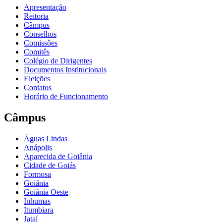
Apresentação
Reitoria
Câmpus
Conselhos
Comissões
Comitês
Colégio de Dirigentes
Documentos Institucionais
Eleições
Contatos
Horário de Funcionamento
Câmpus
Águas Lindas
Anápolis
Aparecida de Goiânia
Cidade de Goiás
Formosa
Goiânia
Goiânia Oeste
Inhumas
Itumbiara
Jataí