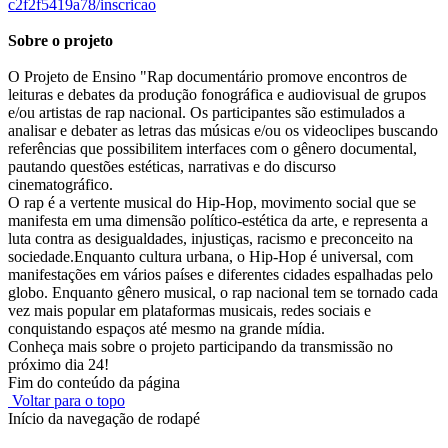
c2f2f5419a78/inscricao
Sobre o projeto
O Projeto de Ensino "Rap documentário promove encontros de
leituras e debates da produção fonográfica e audiovisual de grupos
e/ou artistas de rap nacional. Os participantes são estimulados a
analisar e debater as letras das músicas e/ou os videoclipes buscando
referências que possibilitem interfaces com o gênero documental,
pautando questões estéticas, narrativas e do discurso
cinematográfico.
O rap é a vertente musical do Hip-Hop, movimento social que se
manifesta em uma dimensão político-estética da arte, e representa a
luta contra as desigualdades, injustiças, racismo e preconceito na
sociedade.Enquanto cultura urbana, o Hip-Hop é universal, com
manifestações em vários países e diferentes cidades espalhadas pelo
globo. Enquanto gênero musical, o rap nacional tem se tornado cada
vez mais popular em plataformas musicais, redes sociais e
conquistando espaços até mesmo na grande mídia.
Conheça mais sobre o projeto participando da transmissão no
próximo dia 24!
Fim do conteúdo da página
Voltar para o topo
Início da navegação de rodapé