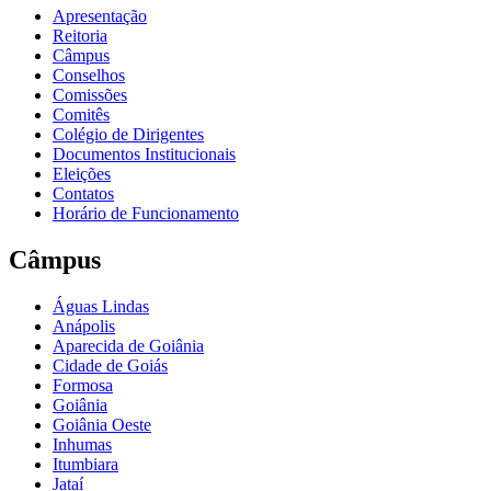
Apresentação
Reitoria
Câmpus
Conselhos
Comissões
Comitês
Colégio de Dirigentes
Documentos Institucionais
Eleições
Contatos
Horário de Funcionamento
Câmpus
Águas Lindas
Anápolis
Aparecida de Goiânia
Cidade de Goiás
Formosa
Goiânia
Goiânia Oeste
Inhumas
Itumbiara
Jataí