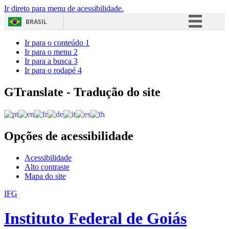
Ir direto para menu de acessibilidade.
BRASIL
Simplifique!
Ir para o conteúdo
1
Ir para o menu
2
Comunica BR
Ir para a busca
3
Ir para o rodapé
4
Participe
Acesso à informação
GTranslate - Tradução do site
Legislação
Canais
Opções de acessibilidade
Acessibilidade
Alto contraste
Mapa do site
IFG
Instituto Federal de Goiás