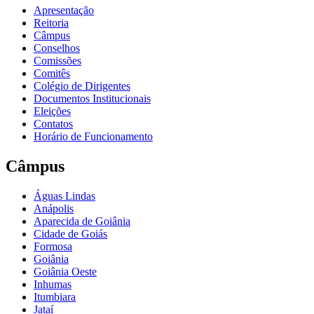
Apresentação
Reitoria
Câmpus
Conselhos
Comissões
Comitês
Colégio de Dirigentes
Documentos Institucionais
Eleições
Contatos
Horário de Funcionamento
Câmpus
Águas Lindas
Anápolis
Aparecida de Goiânia
Cidade de Goiás
Formosa
Goiânia
Goiânia Oeste
Inhumas
Itumbiara
Jataí