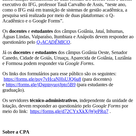
executivo do IFG, professor Tauã Carvalho de Assis,
“neste ano,
como o IFG está em transição de sistemas de gestão acadêmica, a
pesquisa será realizada por meio de duas plataformas: o Q-
Acadêmico e o Google Forms”.
Os
docentes
e
estudantes
dos câmpus Goiânia, Jataí, Inhumas,
Águas Lindas, Valparaíso, Itumbiara e Anápolis devem responder ao
questionário pelo
Q-ACADÊMICO
.
Já os
docentes
e
estudantes
dos câmpus Goiânia Oeste, Senador
Canedo, Cidade de Goiás, Uruaçu, Aparecida de Goiânia, Luziânia
e Formosa podem responder via
Google Forms
.
Os links dos formulários para esse público são os seguintes:
https://forms.gle/poy7vHcaNHsUJQ6u8
(para docentes)
e
https://forms.gle/jDgpinyuojJpto5B9
(para estudantes de
graduação).
Os servidores
técnico-administrativos
, independente da unidade de
lotação, devem responder ao questionário pelo
Google Forms
por
meio do link:
https://forms.gle/d72CYxXkXjWjePRq7
.
Sobre a CPA