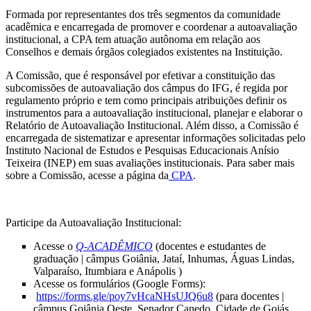
Formada por representantes dos três segmentos da comunidade
acadêmica e encarregada de promover e coordenar a autoavaliação
institucional, a CPA tem atuação autônoma em relação aos
Conselhos e demais órgãos colegiados existentes na Instituição.
A Comissão, que é responsável por efetivar a constituição das
subcomissões de autoavaliação dos câmpus do IFG, é regida por
regulamento próprio e tem como principais atribuições definir os
instrumentos para a autoavaliação institucional, planejar e elaborar o
Relatório de Autoavaliação Institucional. Além disso, a Comissão é
encarregada de sistematizar e apresentar informações solicitadas pelo
Instituto Nacional de Estudos e Pesquisas Educacionais Anísio
Teixeira (INEP) em suas avaliações institucionais. Para saber mais
sobre a Comissão, acesse a página da
CPA
.
Participe da Autoavaliação Institucional:
Acesse o
Q-ACADÊMICO
(docentes e estudantes de
graduação | câmpus Goiânia, Jataí, Inhumas, Águas Lindas,
Valparaíso, Itumbiara e Anápolis )
Acesse os formulários (Google Forms):
https://forms.gle/poy7vHcaNHsUJQ6u8
(para docentes |
câmpus Goiânia Oeste, Senador Canedo, Cidade de Goiás,