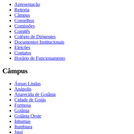
Apresentação
Reitoria
Câmpus
Conselhos
Comissões
Comitês
Colégio de Dirigentes
Documentos Institucionais
Eleições
Contatos
Horário de Funcionamento
Câmpus
Águas Lindas
Anápolis
Aparecida de Goiânia
Cidade de Goiás
Formosa
Goiânia
Goiânia Oeste
Inhumas
Itumbiara
Jataí