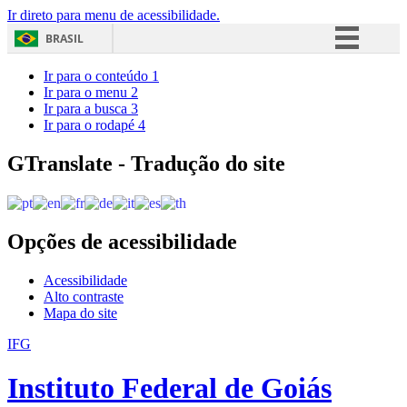
Ir direto para menu de acessibilidade.
BRASIL
Simplifique!
Ir para o conteúdo
1
Ir para o menu
2
Comunica BR
Ir para a busca
3
Ir para o rodapé
4
Participe
Acesso à informação
GTranslate - Tradução do site
Legislação
Canais
Opções de acessibilidade
Acessibilidade
Alto contraste
Mapa do site
IFG
Instituto Federal de Goiás