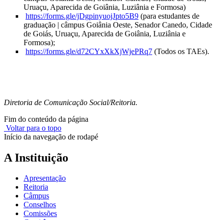
Uruaçu, Aparecida de Goiânia, Luziânia e Formosa)
https://forms.gle/jDgpinyuojJpto5B9
(para estudantes de
graduação | câmpus Goiânia Oeste, Senador Canedo, Cidade
de Goiás, Uruaçu, Aparecida de Goiânia, Luziânia e
Formosa);
https://forms.gle/d72CYxXkXjWjePRq7
(Todos os TAEs).
Diretoria de Comunicação Social/Reitoria.
Fim do conteúdo da página
Voltar para o topo
Início da navegação de rodapé
A Instituição
Apresentação
Reitoria
Câmpus
Conselhos
Comissões