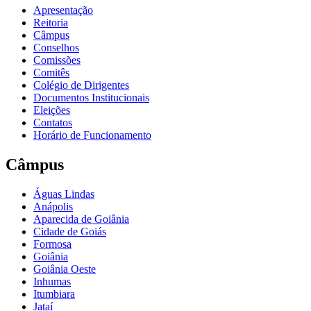
Apresentação
Reitoria
Câmpus
Conselhos
Comissões
Comitês
Colégio de Dirigentes
Documentos Institucionais
Eleições
Contatos
Horário de Funcionamento
Câmpus
Águas Lindas
Anápolis
Aparecida de Goiânia
Cidade de Goiás
Formosa
Goiânia
Goiânia Oeste
Inhumas
Itumbiara
Jataí