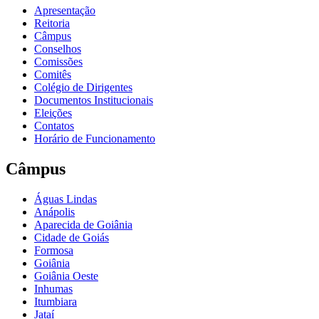
Apresentação
Reitoria
Câmpus
Conselhos
Comissões
Comitês
Colégio de Dirigentes
Documentos Institucionais
Eleições
Contatos
Horário de Funcionamento
Câmpus
Águas Lindas
Anápolis
Aparecida de Goiânia
Cidade de Goiás
Formosa
Goiânia
Goiânia Oeste
Inhumas
Itumbiara
Jataí