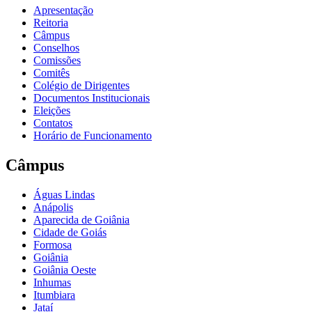
Apresentação
Reitoria
Câmpus
Conselhos
Comissões
Comitês
Colégio de Dirigentes
Documentos Institucionais
Eleições
Contatos
Horário de Funcionamento
Câmpus
Águas Lindas
Anápolis
Aparecida de Goiânia
Cidade de Goiás
Formosa
Goiânia
Goiânia Oeste
Inhumas
Itumbiara
Jataí