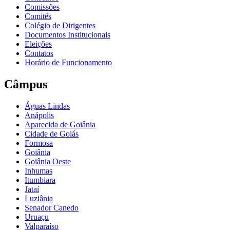
Comissões
Comitês
Colégio de Dirigentes
Documentos Institucionais
Eleições
Contatos
Horário de Funcionamento
Câmpus
Águas Lindas
Anápolis
Aparecida de Goiânia
Cidade de Goiás
Formosa
Goiânia
Goiânia Oeste
Inhumas
Itumbiara
Jataí
Luziânia
Senador Canedo
Uruaçu
Valparaíso