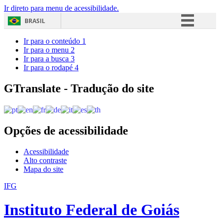
Ir direto para menu de acessibilidade.
BRASIL
Simplifique!
Ir para o conteúdo
1
Ir para o menu
2
Comunica BR
Ir para a busca
3
Ir para o rodapé
4
Participe
Acesso à informação
GTranslate - Tradução do site
Legislação
Canais
Opções de acessibilidade
Acessibilidade
Alto contraste
Mapa do site
IFG
Instituto Federal de Goiás