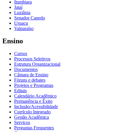
Itumbiara
Jataí
Luziânia
Senador Canedo
Uruaçu
Valparaíso
Ensino
Cursos
Processos Seletivos
Estrutura Organizacional
Documentos
Câmara de Ensino
Fóruns e debates
Projetos e Programas
Editais
Calendário Acadêmico
Permanência e Êxito
Inclusão/Acessibilidade
Currículo Integrado
Gestão Acadêmica
Serviços
Perguntas Frequentes