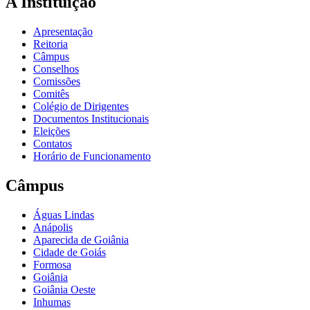
A Instituição
Apresentação
Reitoria
Câmpus
Conselhos
Comissões
Comitês
Colégio de Dirigentes
Documentos Institucionais
Eleições
Contatos
Horário de Funcionamento
Câmpus
Águas Lindas
Anápolis
Aparecida de Goiânia
Cidade de Goiás
Formosa
Goiânia
Goiânia Oeste
Inhumas