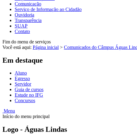
Comunicação
Serviço de Informação ao Cidadão
Ouvidoria
Transparência
SUAP
Contato
Fim do menu de serviços
Você está aqui:
Página inicial
>
Comunicados do Câmpus Águas Lin
Em destaque
Aluno
Egresso
Servidor
Guia de cursos
Estude no IFG
Concursos
Menu
Início do menu principal
Logo - Águas Lindas