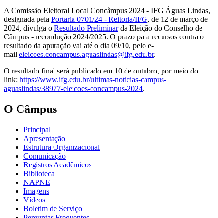
A Comissão Eleitoral Local Concâmpus 2024 - IFG Águas Lindas,
designada pela
Portaria 0701/24 - Reitoria/IFG
, de 12 de março de
2024, divulga o
Resultado Preliminar
da Eleição do Conselho de
Câmpus - recondução 2024/2025. O prazo para recursos contra o
resultado da apuração vai até o dia 09/10, pelo e-
mail
eleicoes.concampus.aguaslindas@ifg.edu.br
.
O resultado final será publicado em 10 de outubro, por meio do
link:
https://www.ifg.edu.br/ultimas-noticias-campus-
aguaslindas/38977-eleicoes-concampus-2024
.
O Câmpus
Principal
Apresentação
Estrutura Organizacional
Comunicação
Registros Acadêmicos
Biblioteca
NAPNE
Imagens
Vídeos
Boletim de Serviço
Perguntas Frequentes