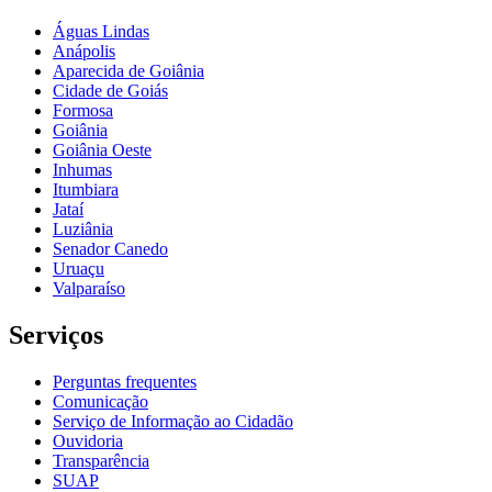
Águas Lindas
Anápolis
Aparecida de Goiânia
Cidade de Goiás
Formosa
Goiânia
Goiânia Oeste
Inhumas
Itumbiara
Jataí
Luziânia
Senador Canedo
Uruaçu
Valparaíso
Serviços
Perguntas frequentes
Comunicação
Serviço de Informação ao Cidadão
Ouvidoria
Transparência
SUAP