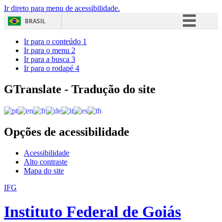
Ir direto para menu de acessibilidade.
BRASIL
Simplifique!
Ir para o conteúdo
1
Ir para o menu
2
Comunica BR
Ir para a busca
3
Ir para o rodapé
4
Participe
Acesso à informação
GTranslate - Tradução do site
Legislação
Canais
Opções de acessibilidade
Acessibilidade
Alto contraste
Mapa do site
IFG
Instituto Federal de Goiás