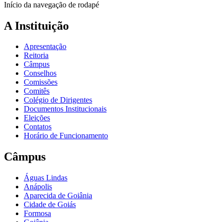
Início da navegação de rodapé
A Instituição
Apresentação
Reitoria
Câmpus
Conselhos
Comissões
Comitês
Colégio de Dirigentes
Documentos Institucionais
Eleições
Contatos
Horário de Funcionamento
Câmpus
Águas Lindas
Anápolis
Aparecida de Goiânia
Cidade de Goiás
Formosa