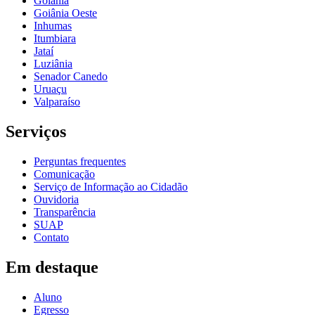
Goiânia
Goiânia Oeste
Inhumas
Itumbiara
Jataí
Luziânia
Senador Canedo
Uruaçu
Valparaíso
Serviços
Perguntas frequentes
Comunicação
Serviço de Informação ao Cidadão
Ouvidoria
Transparência
SUAP
Contato
Em destaque
Aluno
Egresso