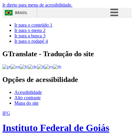
Ir direto para menu de acessibilidade.
BRASIL
Simplifique!
Ir para o conteúdo
1
Ir para o menu
2
Comunica BR
Ir para a busca
3
Ir para o rodapé
4
Participe
Acesso à informação
GTranslate - Tradução do site
Legislação
Canais
Opções de acessibilidade
Acessibilidade
Alto contraste
Mapa do site
IFG
Instituto Federal de Goiás