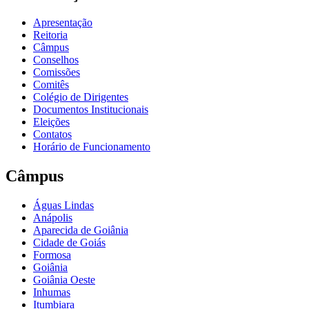
Apresentação
Reitoria
Câmpus
Conselhos
Comissões
Comitês
Colégio de Dirigentes
Documentos Institucionais
Eleições
Contatos
Horário de Funcionamento
Câmpus
Águas Lindas
Anápolis
Aparecida de Goiânia
Cidade de Goiás
Formosa
Goiânia
Goiânia Oeste
Inhumas
Itumbiara