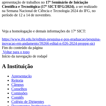
apresentação de trabalhos no
17º Seminário de Iniciação
Científica e Tecnológica (17º SICT/IFG/2024)
, a ser realizado
na Semana Nacional de Ciência e Tecnologia 2024 do IFG, no
período de 12 a 14 de novembro.
Veja a homologação e demais informações do 17º SICT:
https://www.ifg.edu.br/
editais-pesquisa-e-pos-
graduacao/pesquisa-
inovacao-
em-andamento/39266-edital-n-
026-2024-proppg-sict
Fim do conteúdo da página
Voltar para o topo
Início da navegação de rodapé
A Instituição
Apresentação
Reitoria
Câmpus
Conselhos
Comissões
Comitês
Colégio de Dirigentes
Documentos Institucionais