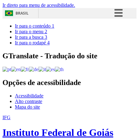
Ir direto para menu de acessibilidade.
BRASIL
Simplifique!
Ir para o conteúdo
1
Ir para o menu
2
Comunica BR
Ir para a busca
3
Ir para o rodapé
4
Participe
Acesso à informação
GTranslate - Tradução do site
Legislação
Canais
Opções de acessibilidade
Acessibilidade
Alto contraste
Mapa do site
IFG
Instituto Federal de Goiás