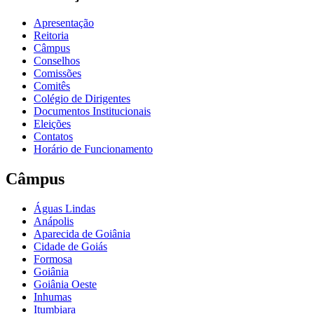
Apresentação
Reitoria
Câmpus
Conselhos
Comissões
Comitês
Colégio de Dirigentes
Documentos Institucionais
Eleições
Contatos
Horário de Funcionamento
Câmpus
Águas Lindas
Anápolis
Aparecida de Goiânia
Cidade de Goiás
Formosa
Goiânia
Goiânia Oeste
Inhumas
Itumbiara