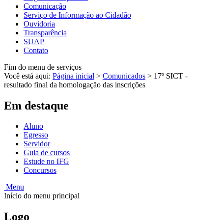
Comunicação
Serviço de Informação ao Cidadão
Ouvidoria
Transparência
SUAP
Contato
Fim do menu de serviços
Você está aqui:
Página inicial
>
Comunicados
>
17º SICT -
resultado final da homologação das inscrições
Em destaque
Aluno
Egresso
Servidor
Guia de cursos
Estude no IFG
Concursos
Menu
Início do menu principal
Logo