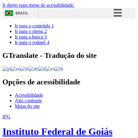
Ir direto para menu de acessibilidade.
BRASIL
Simplifique!
Ir para o conteúdo
1
Ir para o menu
2
Comunica BR
Ir para a busca
3
Ir para o rodapé
4
Participe
Acesso à informação
GTranslate - Tradução do site
Legislação
Canais
Opções de acessibilidade
Acessibilidade
Alto contraste
Mapa do site
IFG
Instituto Federal de Goiás