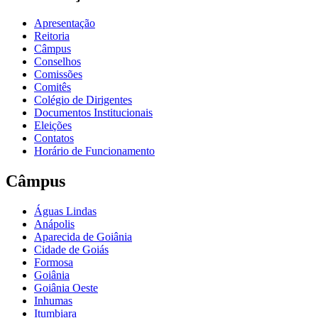
Apresentação
Reitoria
Câmpus
Conselhos
Comissões
Comitês
Colégio de Dirigentes
Documentos Institucionais
Eleições
Contatos
Horário de Funcionamento
Câmpus
Águas Lindas
Anápolis
Aparecida de Goiânia
Cidade de Goiás
Formosa
Goiânia
Goiânia Oeste
Inhumas
Itumbiara