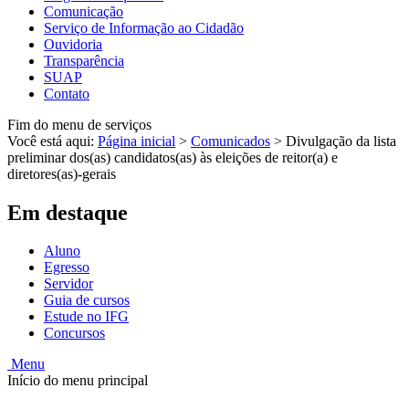
Comunicação
Serviço de Informação ao Cidadão
Ouvidoria
Transparência
SUAP
Contato
Fim do menu de serviços
Você está aqui:
Página inicial
>
Comunicados
>
Divulgação da lista
preliminar dos(as) candidatos(as) às eleições de reitor(a) e
diretores(as)-gerais
Em destaque
Aluno
Egresso
Servidor
Guia de cursos
Estude no IFG
Concursos
Menu
Início do menu principal