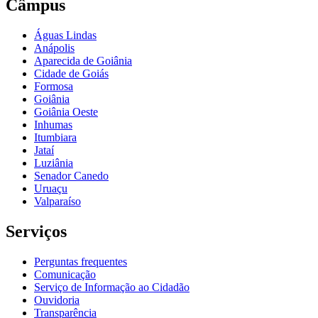
Câmpus
Águas Lindas
Anápolis
Aparecida de Goiânia
Cidade de Goiás
Formosa
Goiânia
Goiânia Oeste
Inhumas
Itumbiara
Jataí
Luziânia
Senador Canedo
Uruaçu
Valparaíso
Serviços
Perguntas frequentes
Comunicação
Serviço de Informação ao Cidadão
Ouvidoria
Transparência