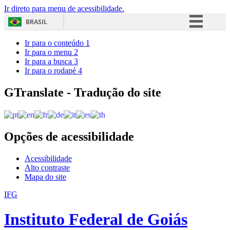
Ir direto para menu de acessibilidade.
BRASIL
Simplifique!
Ir para o conteúdo
1
Ir para o menu
2
Comunica BR
Ir para a busca
3
Ir para o rodapé
4
Participe
Acesso à informação
GTranslate - Tradução do site
Legislação
Canais
Opções de acessibilidade
Acessibilidade
Alto contraste
Mapa do site
IFG
Instituto Federal de Goiás