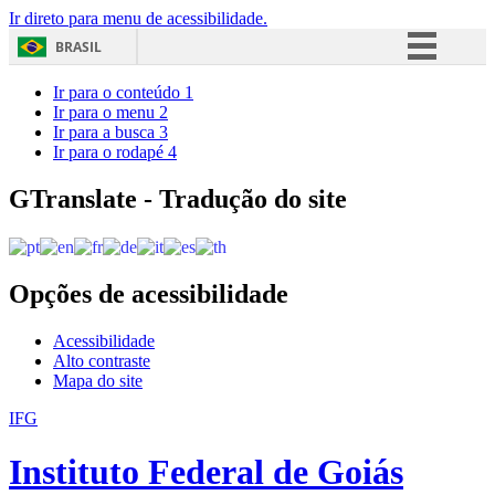
Ir direto para menu de acessibilidade.
BRASIL
Simplifique!
Ir para o conteúdo
1
Ir para o menu
2
Comunica BR
Ir para a busca
3
Ir para o rodapé
4
Participe
Acesso à informação
GTranslate - Tradução do site
Legislação
Canais
Opções de acessibilidade
Acessibilidade
Alto contraste
Mapa do site
IFG
Instituto Federal de Goiás