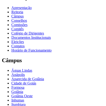
Apresentação
Reitoria
Câmpus
Conselhos
Comissões
Comitês
Colégio de Dirigentes
Documentos Institucionais
Eleições
Contatos
Horário de Funcionamento
Câmpus
Águas Lindas
Anápolis
Aparecida de Goiânia
Cidade de Goiás
Formosa
Goiânia
Goiânia Oeste
Inhumas
Itumbiara