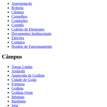
Apresentação
Reitoria
Câmpus
Conselhos
Comissões
Comitês
Colégio de Dirigentes
Documentos Institucionais
Eleições
Contatos
Horário de Funcionamento
Câmpus
Águas Lindas
Anápolis
Aparecida de Goiânia
Cidade de Goiás
Formosa
Goiânia
Goiânia Oeste
Inhumas
Itumbiara
Jataí