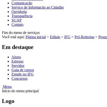
Comunicação
Serviço de Informação ao Cidadão
Ouvidoria
Transparência
SUAP
Contato
Fim do menu de serviços
Você está aqui:
Página inicial
>
Editais
>
IFG
>
Pró-Reitorias
>
Pesqu
Em destaque
Aluno
Egresso
Servidor
Guia de cursos
Estude no IFG
Concursos
Menu
Início do menu principal
Logo