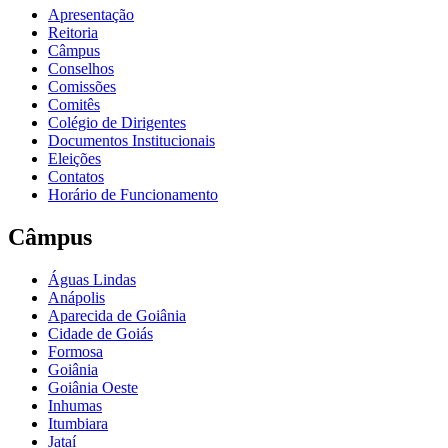
Apresentação
Reitoria
Câmpus
Conselhos
Comissões
Comitês
Colégio de Dirigentes
Documentos Institucionais
Eleições
Contatos
Horário de Funcionamento
Câmpus
Águas Lindas
Anápolis
Aparecida de Goiânia
Cidade de Goiás
Formosa
Goiânia
Goiânia Oeste
Inhumas
Itumbiara
Jataí