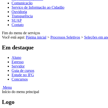
Comunicação
Serviço de Informação ao Cidadão
Ouvidoria
Transparência
SUAP
Contato
Fim do menu de serviços
Você está aqui:
Página inicial
>
Processos Seletivos
>
Seleções em a
Em destaque
Aluno
Egresso
Servidor
Guia de cursos
Estude no IFG
Concursos
Menu
Início do menu principal
Logo