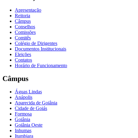
Apresentação
Reitoria
Câmpus
Conselhos
Comissões
Comitês
Colégio de Dirigentes
Documentos Institucionais
Eleições
Contatos
Horário de Funcionamento
Câmpus
Águas Lindas
Anápolis
Aparecida de Goiânia
Cidade de Goiás
Formosa
Goiânia
Goiânia Oeste
Inhumas
Itumbiara