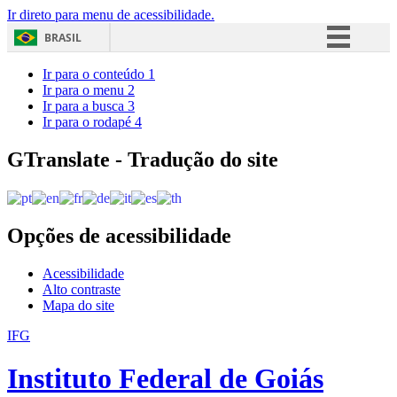
Ir direto para menu de acessibilidade.
BRASIL
Simplifique!
Ir para o conteúdo
1
Ir para o menu
2
Comunica BR
Ir para a busca
3
Ir para o rodapé
4
Participe
Acesso à informação
GTranslate - Tradução do site
Legislação
Canais
Opções de acessibilidade
Acessibilidade
Alto contraste
Mapa do site
IFG
Instituto Federal de Goiás