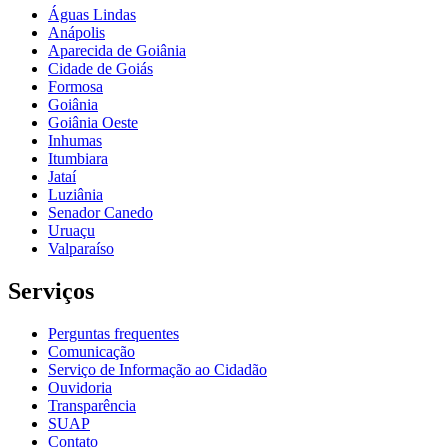
Águas Lindas
Anápolis
Aparecida de Goiânia
Cidade de Goiás
Formosa
Goiânia
Goiânia Oeste
Inhumas
Itumbiara
Jataí
Luziânia
Senador Canedo
Uruaçu
Valparaíso
Serviços
Perguntas frequentes
Comunicação
Serviço de Informação ao Cidadão
Ouvidoria
Transparência
SUAP
Contato