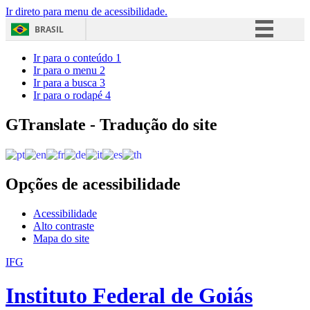
Ir direto para menu de acessibilidade.
BRASIL
Simplifique!
Ir para o conteúdo
1
Ir para o menu
2
Comunica BR
Ir para a busca
3
Ir para o rodapé
4
Participe
Acesso à informação
GTranslate - Tradução do site
Legislação
Canais
Opções de acessibilidade
Acessibilidade
Alto contraste
Mapa do site
IFG
Instituto Federal de Goiás