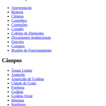
Apresentação
Reitoria
Câmpus
Conselhos
Comissões
Comitês
Colégio de Dirigentes
Documentos Institucionais
Eleições
Contatos
Horário de Funcionamento
Câmpus
Águas Lindas
Anápolis
Aparecida de Goiânia
Cidade de Goiás
Formosa
Goiânia
Goiânia Oeste
Inhumas
Itumbiara