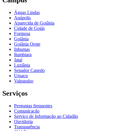
Câmpus
Águas Lindas
Anápolis
Aparecida de Goiânia
Cidade de Goiás
Formosa
Goiânia
Goiânia Oeste
Inhumas
Itumbiara
Jataí
Luziânia
Senador Canedo
Uruaçu
Valparaíso
Serviços
Perguntas frequentes
Comunicação
Serviço de Informação ao Cidadão
Ouvidoria
Transparência