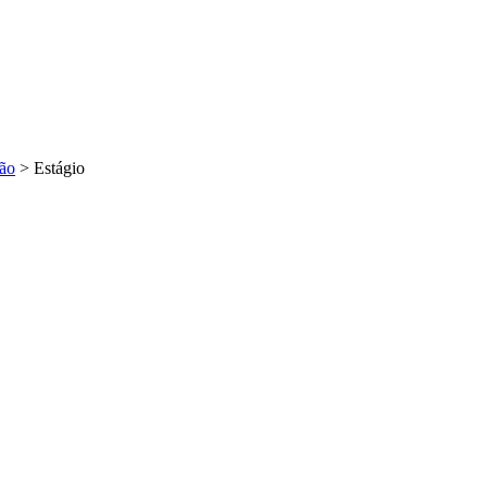
ão
>
Estágio