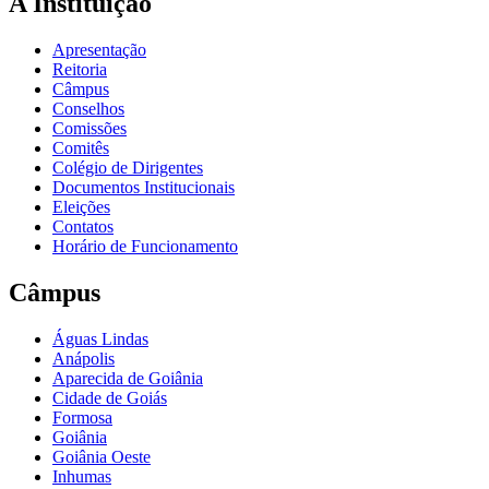
A Instituição
Apresentação
Reitoria
Câmpus
Conselhos
Comissões
Comitês
Colégio de Dirigentes
Documentos Institucionais
Eleições
Contatos
Horário de Funcionamento
Câmpus
Águas Lindas
Anápolis
Aparecida de Goiânia
Cidade de Goiás
Formosa
Goiânia
Goiânia Oeste
Inhumas