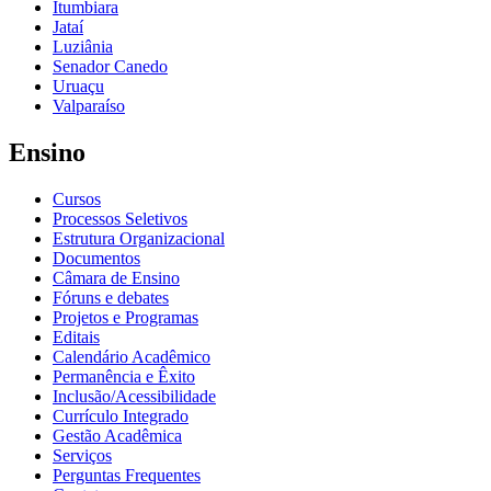
Itumbiara
Jataí
Luziânia
Senador Canedo
Uruaçu
Valparaíso
Ensino
Cursos
Processos Seletivos
Estrutura Organizacional
Documentos
Câmara de Ensino
Fóruns e debates
Projetos e Programas
Editais
Calendário Acadêmico
Permanência e Êxito
Inclusão/Acessibilidade
Currículo Integrado
Gestão Acadêmica
Serviços
Perguntas Frequentes