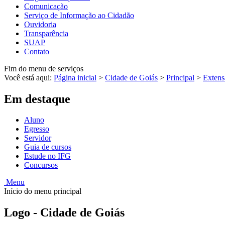
Comunicação
Serviço de Informação ao Cidadão
Ouvidoria
Transparência
SUAP
Contato
Fim do menu de serviços
Você está aqui:
Página inicial
>
Cidade de Goiás
>
Principal
>
Extens
Em destaque
Aluno
Egresso
Servidor
Guia de cursos
Estude no IFG
Concursos
Menu
Início do menu principal
Logo - Cidade de Goiás