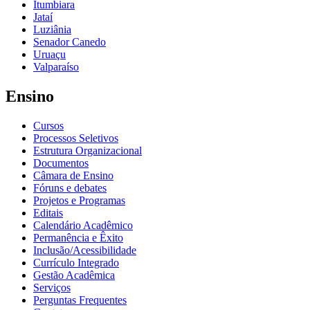
Itumbiara
Jataí
Luziânia
Senador Canedo
Uruaçu
Valparaíso
Ensino
Cursos
Processos Seletivos
Estrutura Organizacional
Documentos
Câmara de Ensino
Fóruns e debates
Projetos e Programas
Editais
Calendário Acadêmico
Permanência e Êxito
Inclusão/Acessibilidade
Currículo Integrado
Gestão Acadêmica
Serviços
Perguntas Frequentes