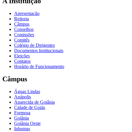
A Instituição
Apresentação
Reitoria
Câmpus
Conselhos
Comissões
Comitês
Colégio de Dirigentes
Documentos Institucionais
Eleições
Contatos
Horário de Funcionamento
Câmpus
Águas Lindas
Anápolis
Aparecida de Goiânia
Cidade de Goiás
Formosa
Goiânia
Goiânia Oeste
Inhumas