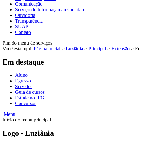
Comunicação
Serviço de Informação ao Cidadão
Ouvidoria
Transparência
SUAP
Contato
Fim do menu de serviços
Você está aqui:
Página inicial
>
Luziânia
>
Principal
>
Extensão
>
Edi
Em destaque
Aluno
Egresso
Servidor
Guia de cursos
Estude no IFG
Concursos
Menu
Início do menu principal
Logo - Luziânia