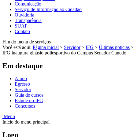
Comunicação
Serviço de Informação ao Cidadão
Ouvidoria
Transparência
SUAP
Contato
Fim do menu de serviços
Você está aqui:
Página inicial
>
Servidor
>
IFG
>
Últimas notícias
>
IFG inaugura ginásio poliesportivo do Câmpus Senador Canedo
Em destaque
Aluno
Egresso
Servidor
Guia de cursos
Estude no IFG
Concursos
Menu
Início do menu principal
Logo