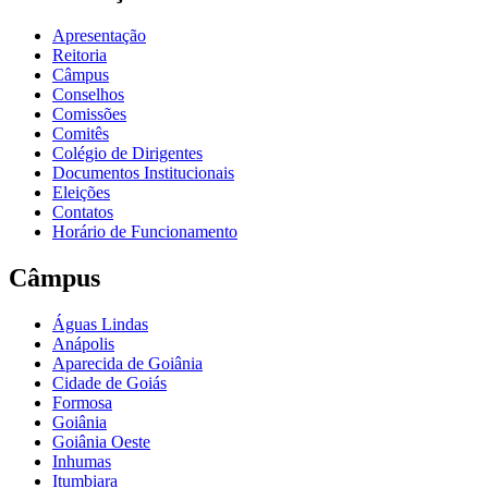
Apresentação
Reitoria
Câmpus
Conselhos
Comissões
Comitês
Colégio de Dirigentes
Documentos Institucionais
Eleições
Contatos
Horário de Funcionamento
Câmpus
Águas Lindas
Anápolis
Aparecida de Goiânia
Cidade de Goiás
Formosa
Goiânia
Goiânia Oeste
Inhumas
Itumbiara