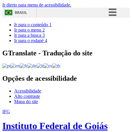
Ir direto para menu de acessibilidade.
BRASIL
Simplifique!
Ir para o conteúdo
1
Ir para o menu
2
Comunica BR
Ir para a busca
3
Ir para o rodapé
4
Participe
Acesso à informação
GTranslate - Tradução do site
Legislação
Canais
Opções de acessibilidade
Acessibilidade
Alto contraste
Mapa do site
IFG
Instituto Federal de Goiás