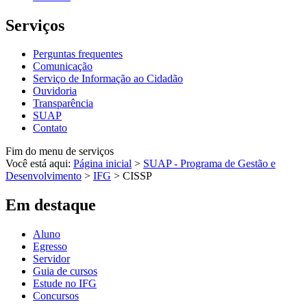
Serviços
Perguntas frequentes
Comunicação
Serviço de Informação ao Cidadão
Ouvidoria
Transparência
SUAP
Contato
Fim do menu de serviços
Você está aqui:
Página inicial
>
SUAP - Programa de Gestão e
Desenvolvimento
>
IFG
>
CISSP
Em destaque
Aluno
Egresso
Servidor
Guia de cursos
Estude no IFG
Concursos