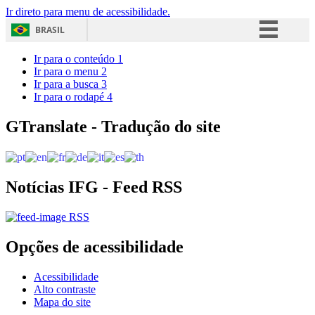
Ir direto para menu de acessibilidade.
BRASIL
Simplifique!
Ir para o conteúdo
1
Ir para o menu
2
Comunica BR
Ir para a busca
3
Ir para o rodapé
4
Participe
Acesso à informação
GTranslate - Tradução do site
Legislação
Canais
Notícias IFG - Feed RSS
RSS
Opções de acessibilidade
Acessibilidade
Alto contraste
Mapa do site