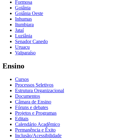
Formosa
Goiânia
Goiânia Oeste
Inhumas
Itumbiara
Jataí
Luziânia
Senador Canedo
Uruaçu
Valparaíso
Ensino
Cursos
Processos Seletivos
Estrutura Organizacional
Documentos
Câmara de Ensino
Fóruns e debates
Projetos e Programas
Editais
Calendário Acadêmico
Permanência e Êxito
Inclusão/Acessibilidade