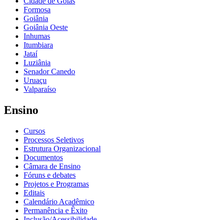
Cidade de Goiás
Formosa
Goiânia
Goiânia Oeste
Inhumas
Itumbiara
Jataí
Luziânia
Senador Canedo
Uruaçu
Valparaíso
Ensino
Cursos
Processos Seletivos
Estrutura Organizacional
Documentos
Câmara de Ensino
Fóruns e debates
Projetos e Programas
Editais
Calendário Acadêmico
Permanência e Êxito
Inclusão/Acessibilidade