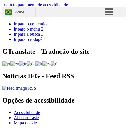
Ir direto para menu de acessibilidade.
BRASIL
Simplifique!
Ir para o conteúdo
1
Ir para o menu
2
Comunica BR
Ir para a busca
3
Ir para o rodapé
4
Participe
Acesso à informação
GTranslate - Tradução do site
Legislação
Canais
Notícias IFG - Feed RSS
RSS
Opções de acessibilidade
Acessibilidade
Alto contraste
Mapa do site