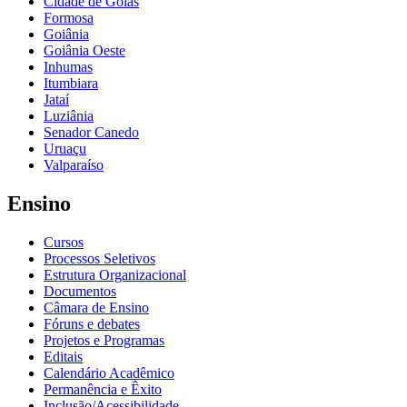
Cidade de Goiás
Formosa
Goiânia
Goiânia Oeste
Inhumas
Itumbiara
Jataí
Luziânia
Senador Canedo
Uruaçu
Valparaíso
Ensino
Cursos
Processos Seletivos
Estrutura Organizacional
Documentos
Câmara de Ensino
Fóruns e debates
Projetos e Programas
Editais
Calendário Acadêmico
Permanência e Êxito
Inclusão/Acessibilidade