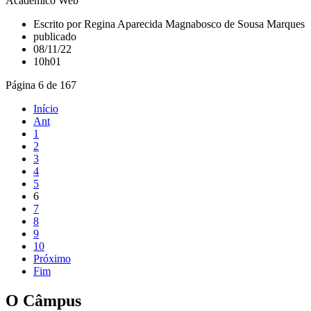
Acadêmico Web
Escrito por Regina Aparecida Magnabosco de Sousa Marques
publicado
08/11/22
10h01
Página 6 de 167
Início
Ant
1
2
3
4
5
6
7
8
9
10
Próximo
Fim
O Câmpus