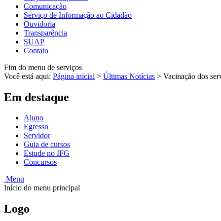
Comunicação
Serviço de Informação ao Cidadão
Ouvidoria
Transparência
SUAP
Contato
Fim do menu de serviços
Você está aqui:
Página inicial
>
Últimas Notícias
>
Vacinação dos serv
Em destaque
Aluno
Egresso
Servidor
Guia de cursos
Estude no IFG
Concursos
Menu
Início do menu principal
Logo