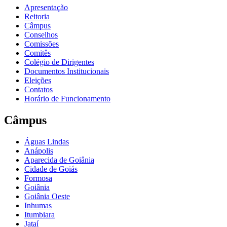
Apresentação
Reitoria
Câmpus
Conselhos
Comissões
Comitês
Colégio de Dirigentes
Documentos Institucionais
Eleições
Contatos
Horário de Funcionamento
Câmpus
Águas Lindas
Anápolis
Aparecida de Goiânia
Cidade de Goiás
Formosa
Goiânia
Goiânia Oeste
Inhumas
Itumbiara
Jataí