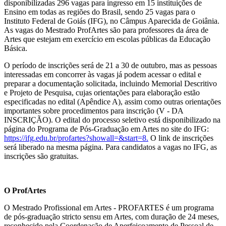
disponibilizadas 296 vagas para ingresso em 15 instituições de
Ensino em todas as regiões do Brasil, sendo 25 vagas para o
Instituto Federal de Goiás (IFG), no Câmpus Aparecida de Goiânia.
As vagas do Mestrado ProfArtes são para professores da área de
Artes que estejam em exercício em escolas públicas da Educação
Básica.
O período de inscrições será de 21 a 30 de outubro, mas as pessoas
interessadas em concorrer às vagas já podem acessar o edital e
preparar a documentação solicitada, incluindo Memorial Descritivo
e Projeto de Pesquisa, cujas orientações para elaboração estão
especificadas no edital (Apêndice A), assim como outras orientações
importantes sobre procedimentos para inscrição (V - DA
INSCRIÇÃO). O edital do processo seletivo está disponibilizado na
página do Programa de Pós-Graduação em Artes no site do IFG:
https://ifg.edu.br/profartes?showall=&start=8.
O link de inscrições
será liberado na mesma página. Para candidatos a vagas no IFG, as
inscrições são gratuitas.
O ProfArtes
O Mestrado Profissional em Artes - PROFARTES é um programa
de pós-graduação stricto sensu em Artes, com duração de 24 meses,
reconhecido pela Coordenação de Aperfeiçoamento de Pessoal de