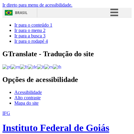
Ir direto para menu de acessibilidade.
BRASIL
Simplifique!
Ir para o conteúdo
1
Ir para o menu
2
Comunica BR
Ir para a busca
3
Ir para o rodapé
4
Participe
Acesso à informação
GTranslate - Tradução do site
Legislação
Canais
Opções de acessibilidade
Acessibilidade
Alto contraste
Mapa do site
IFG
Instituto Federal de Goiás