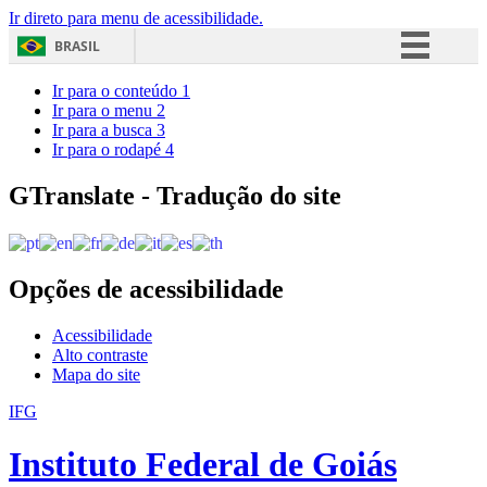
Ir direto para menu de acessibilidade.
BRASIL
Simplifique!
Ir para o conteúdo
1
Ir para o menu
2
Comunica BR
Ir para a busca
3
Ir para o rodapé
4
Participe
Acesso à informação
GTranslate - Tradução do site
Legislação
Canais
Opções de acessibilidade
Acessibilidade
Alto contraste
Mapa do site
IFG
Instituto Federal de Goiás