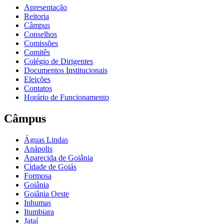
Apresentação
Reitoria
Câmpus
Conselhos
Comissões
Comitês
Colégio de Dirigentes
Documentos Institucionais
Eleições
Contatos
Horário de Funcionamento
Câmpus
Águas Lindas
Anápolis
Aparecida de Goiânia
Cidade de Goiás
Formosa
Goiânia
Goiânia Oeste
Inhumas
Itumbiara
Jataí