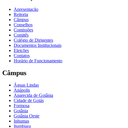
Apresentação
Reitoria
Câmpus
Conselhos
Comissões
Comitês
Colégio de Dirigentes
Documentos Institucionais
Eleições
Contatos
Horário de Funcionamento
Câmpus
Águas Lindas
Anápolis
Aparecida de Goiânia
Cidade de Goiás
Formosa
Goiânia
Goiânia Oeste
Inhumas
Itumbiara