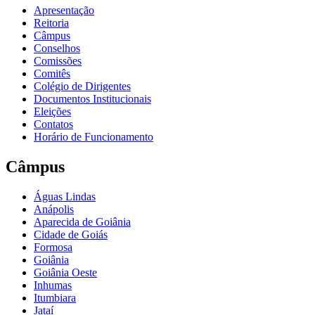
Apresentação
Reitoria
Câmpus
Conselhos
Comissões
Comitês
Colégio de Dirigentes
Documentos Institucionais
Eleições
Contatos
Horário de Funcionamento
Câmpus
Águas Lindas
Anápolis
Aparecida de Goiânia
Cidade de Goiás
Formosa
Goiânia
Goiânia Oeste
Inhumas
Itumbiara
Jataí