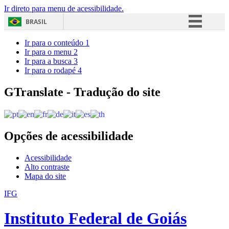
Ir direto para menu de acessibilidade.
BRASIL
Simplifique!
Ir para o conteúdo
1
Ir para o menu
2
Comunica BR
Ir para a busca
3
Ir para o rodapé
4
Participe
Acesso à informação
GTranslate - Tradução do site
Legislação
Canais
Opções de acessibilidade
Acessibilidade
Alto contraste
Mapa do site
IFG
Instituto Federal de Goiás