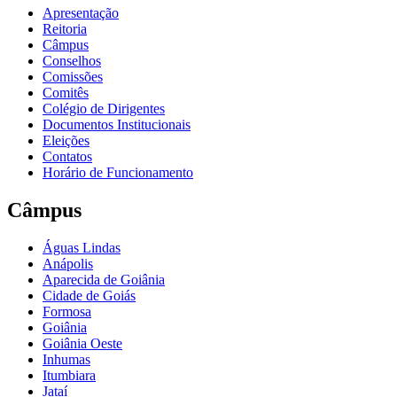
Apresentação
Reitoria
Câmpus
Conselhos
Comissões
Comitês
Colégio de Dirigentes
Documentos Institucionais
Eleições
Contatos
Horário de Funcionamento
Câmpus
Águas Lindas
Anápolis
Aparecida de Goiânia
Cidade de Goiás
Formosa
Goiânia
Goiânia Oeste
Inhumas
Itumbiara
Jataí