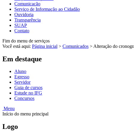
Comunicação
Serviço de Informação ao Cidadão
Ouvidoria
Transparência
SUAP
Contato
Fim do menu de serviços
Você está aqui:
Página inicial
>
Comunicados
>
Alteração do cronogra
Em destaque
Aluno
Egresso
Servidor
Guia de cursos
Estude no IFG
Concursos
Menu
Início do menu principal
Logo