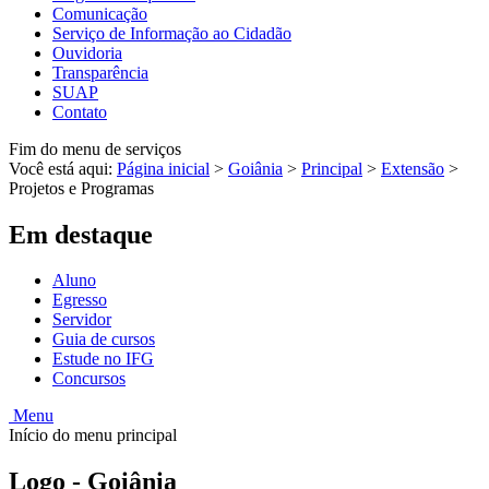
Comunicação
Serviço de Informação ao Cidadão
Ouvidoria
Transparência
SUAP
Contato
Fim do menu de serviços
Você está aqui:
Página inicial
>
Goiânia
>
Principal
>
Extensão
>
Projetos e Programas
Em destaque
Aluno
Egresso
Servidor
Guia de cursos
Estude no IFG
Concursos
Menu
Início do menu principal
Logo - Goiânia