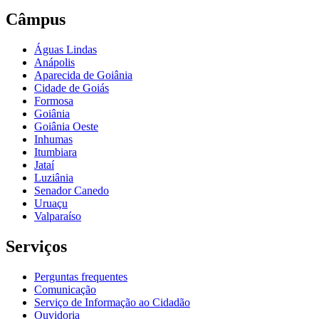
Câmpus
Águas Lindas
Anápolis
Aparecida de Goiânia
Cidade de Goiás
Formosa
Goiânia
Goiânia Oeste
Inhumas
Itumbiara
Jataí
Luziânia
Senador Canedo
Uruaçu
Valparaíso
Serviços
Perguntas frequentes
Comunicação
Serviço de Informação ao Cidadão
Ouvidoria