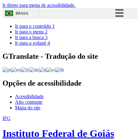
Ir direto para menu de acessibilidade.
BRASIL
Simplifique!
Ir para o conteúdo
1
Ir para o menu
2
Comunica BR
Ir para a busca
3
Ir para o rodapé
4
Participe
Acesso à informação
GTranslate - Tradução do site
Legislação
Canais
Opções de acessibilidade
Acessibilidade
Alto contraste
Mapa do site
IFG
Instituto Federal de Goiás