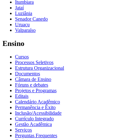
Itumbiara
Jataí
Luziânia
Senador Canedo
Uruaçu
Valparaíso
Ensino
Cursos
Processos Seletivos
Estrutura Organizacional
Documentos
Câmara de Ensino
Fóruns e debates
Projetos e Programas
Editais
Calendário Acadêmico
Permanência e Êxito
Inclusão/Acessibilidade
Currículo Integrado
Gestão Acadêmica
Serviços
Perguntas Frequentes