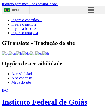
Ir direto para menu de acessibilidade.
BRASIL
Simplifique!
Ir para o conteúdo
1
Ir para o menu
2
Comunica BR
Ir para a busca
3
Ir para o rodapé
4
Participe
Acesso à informação
GTranslate - Tradução do site
Legislação
Canais
Opções de acessibilidade
Acessibilidade
Alto contraste
Mapa do site
IFG
Instituto Federal de Goiás