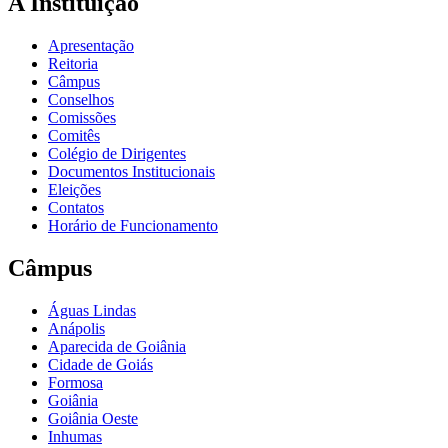
A Instituição
Apresentação
Reitoria
Câmpus
Conselhos
Comissões
Comitês
Colégio de Dirigentes
Documentos Institucionais
Eleições
Contatos
Horário de Funcionamento
Câmpus
Águas Lindas
Anápolis
Aparecida de Goiânia
Cidade de Goiás
Formosa
Goiânia
Goiânia Oeste
Inhumas