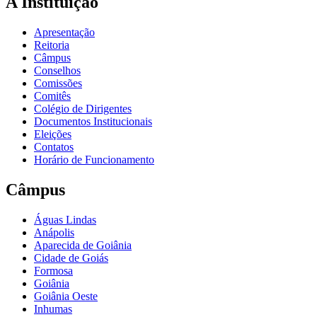
A Instituição
Apresentação
Reitoria
Câmpus
Conselhos
Comissões
Comitês
Colégio de Dirigentes
Documentos Institucionais
Eleições
Contatos
Horário de Funcionamento
Câmpus
Águas Lindas
Anápolis
Aparecida de Goiânia
Cidade de Goiás
Formosa
Goiânia
Goiânia Oeste
Inhumas