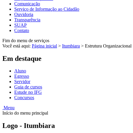
Comunicação
Serviço de Informação ao Cidadão
Ouvidoria
Transparência
SUAP
Contato
Fim do menu de serviços
Você está aqui:
Página inicial
>
Itumbiara
>
Estrutura Organizacional
Em destaque
Aluno
Egresso
Servidor
Guia de cursos
Estude no IFG
Concursos
Menu
Início do menu principal
Logo - Itumbiara