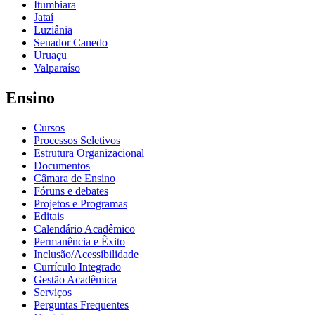
Itumbiara
Jataí
Luziânia
Senador Canedo
Uruaçu
Valparaíso
Ensino
Cursos
Processos Seletivos
Estrutura Organizacional
Documentos
Câmara de Ensino
Fóruns e debates
Projetos e Programas
Editais
Calendário Acadêmico
Permanência e Êxito
Inclusão/Acessibilidade
Currículo Integrado
Gestão Acadêmica
Serviços
Perguntas Frequentes