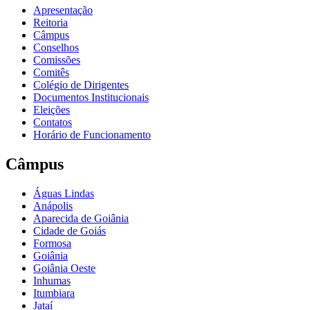
Apresentação
Reitoria
Câmpus
Conselhos
Comissões
Comitês
Colégio de Dirigentes
Documentos Institucionais
Eleições
Contatos
Horário de Funcionamento
Câmpus
Águas Lindas
Anápolis
Aparecida de Goiânia
Cidade de Goiás
Formosa
Goiânia
Goiânia Oeste
Inhumas
Itumbiara
Jataí